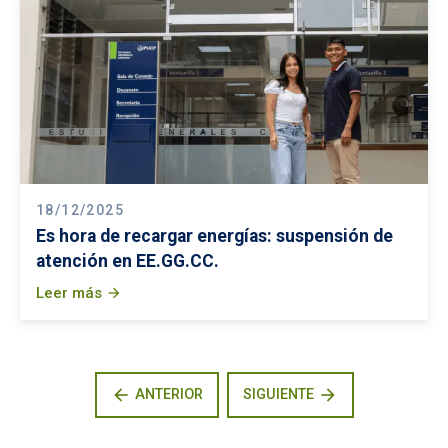
18/12/2025
Es hora de recargar energías: suspensión de
atención en EE.GG.CC.
Leer más
arrow_forward
arrow_back
arrow_forward
ANTERIOR
SIGUIENTE