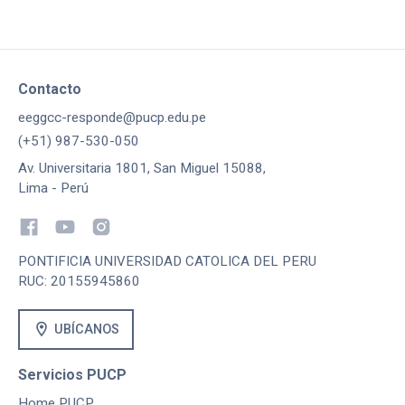
Contacto
eeggcc-responde@pucp.edu.pe
(+51) 987-530-050
Av. Universitaria 1801, San Miguel 15088,
Lima - Perú
PONTIFICIA UNIVERSIDAD CATOLICA DEL PERU
RUC: 20155945860
location_on
UBÍCANOS
Servicios PUCP
Home PUCP