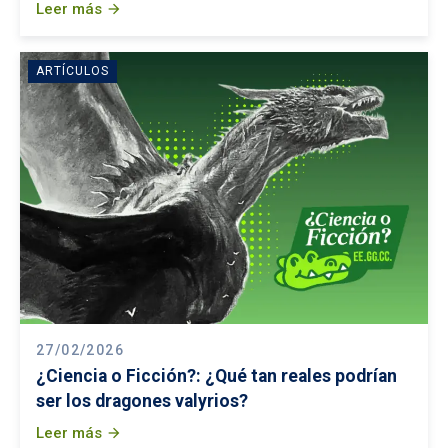
Leer más
arrow_forward
ARTÍCULOS
27/02/2026
¿Ciencia o Ficción?: ¿Qué tan reales podrían
ser los dragones valyrios?
Leer más
arrow_forward