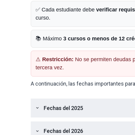
✅ Cada estudiante debe
verificar requis
curso.
📚 Máximo
3 cursos o menos de 12 cré
⚠️
Restricción:
No se permiten deudas p
tercera vez.
A continuación, las fechas importantes para
Fechas del 2025
expand_more
Fechas del 2026
expand_more