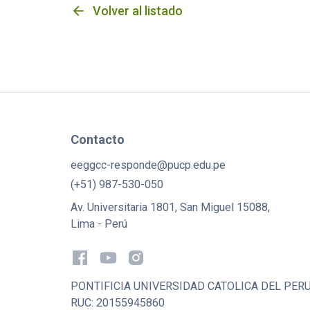
arrow_back
Volver al listado
Contacto
eeggcc-responde@pucp.edu.pe
(+51) 987-530-050
Av. Universitaria 1801, San Miguel 15088,
Lima - Perú
PONTIFICIA UNIVERSIDAD CATOLICA DEL PER
RUC: 20155945860