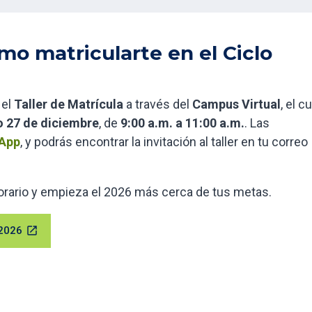
o matricularte en el Ciclo
 el
Taller de Matrícula
a través del
Campus Virtual
, el c
 27 de diciembre
, de
9:00 a.m. a 11:00 a.m.
. Las
tApp
, y podrás encontrar la invitación al taller en tu correo
horario y empieza el 2026 más cerca de tus metas.
2026
open_in_new