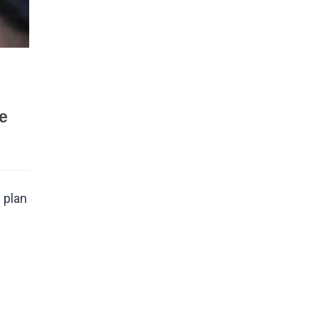
de
 plan