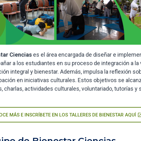
tar Ciencias
es el área encargada de diseñar e implemen
ñar a los estudiantes en su proceso de integración a la 
ión integral y bienestar. Además, impulsa la reflexión sob
ipación en iniciativas culturales. Estos objetivos se alc
s, charlas, actividades culturales, voluntariado, tutorías 
CE MÁS E INSCRÍBETE EN LOS TALLERES DE BIENESTAR AQUÍ
open_in
ipo de Bienestar Ciencias