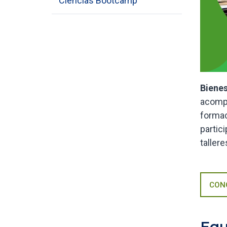
Ciencias Bootcamp
Bienes
acompa
formac
partic
tallere
CONO
Equ