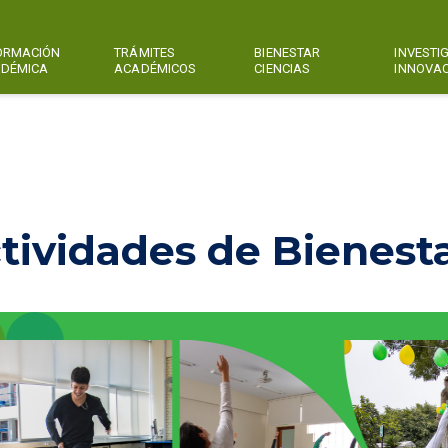
ORMACIÓN
TRÁMITES
BIENESTAR
INVESTI
DÉMICA
ACADÉMICOS
CIENCIAS
INNOVA
tividades de Bienest