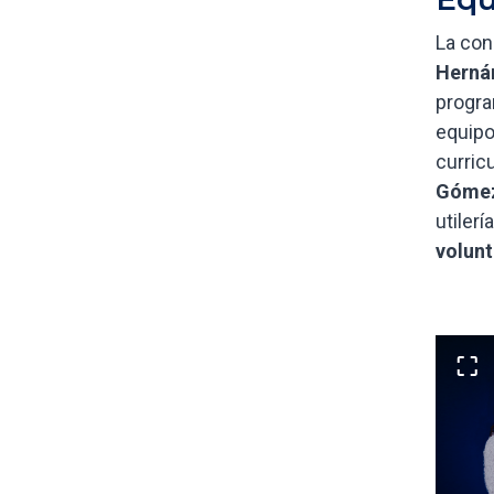
La con
Herná
progra
equipo
curric
Góme
utiler
volunt