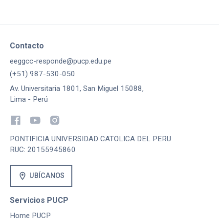
Contacto
eeggcc-responde@pucp.edu.pe
(+51) 987-530-050
Av. Universitaria 1801, San Miguel 15088,
Lima - Perú
PONTIFICIA UNIVERSIDAD CATOLICA DEL PERU
RUC: 20155945860
location_on
UBÍCANOS
Servicios PUCP
Home PUCP