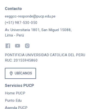
Contacto
eeggcc-responde@pucp.edu.pe
(+51) 987-530-050
Av. Universitaria 1801, San Miguel 15088,
Lima - Perú
PONTIFICIA UNIVERSIDAD CATOLICA DEL PERU
RUC: 20155945860
location_on
UBÍCANOS
Servicios PUCP
Home PUCP
Punto Edu
Agenda PUCP