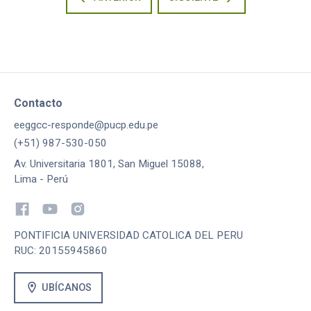
Contacto
eeggcc-responde@pucp.edu.pe
(+51) 987-530-050
Av. Universitaria 1801, San Miguel 15088,
Lima - Perú
PONTIFICIA UNIVERSIDAD CATOLICA DEL PERU
RUC: 20155945860
location_on
UBÍCANOS