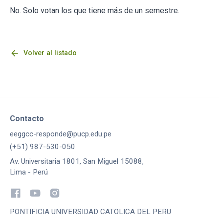
No. Solo votan los que tiene más de un semestre.
arrow_back
Volver al listado
Contacto
eeggcc-responde@pucp.edu.pe
(+51) 987-530-050
Av. Universitaria 1801, San Miguel 15088,
Lima - Perú
PONTIFICIA UNIVERSIDAD CATOLICA DEL PERU