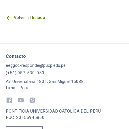
arrow_back
Volver al listado
Contacto
eeggcc-responde@pucp.edu.pe
(+51) 987-530-050
Av. Universitaria 1801, San Miguel 15088,
Lima - Perú
PONTIFICIA UNIVERSIDAD CATOLICA DEL PERU
RUC: 20155945860