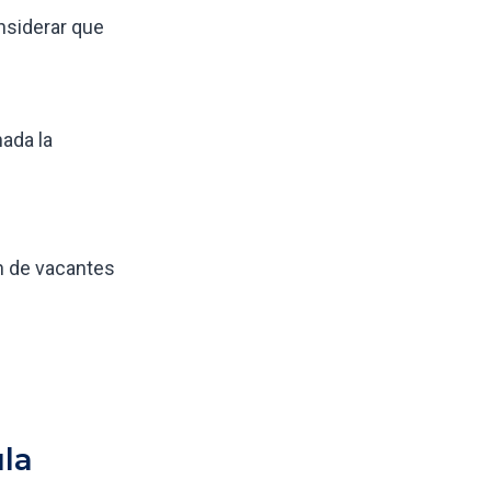
nsiderar que
ada la
ón de vacantes
ula