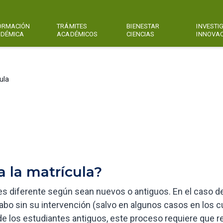
ORMACIÓN
TRÁMITES
BIENESTAR
INVESTI
DÉMICA
ACADÉMICOS
CIENCIAS
INNOVA
ula
a la matrícula?
es diferente según sean nuevos o antiguos. En el caso de
cabo sin su intervención (salvo en algunos casos en los c
de los estudiantes antiguos, este proceso requiere que r