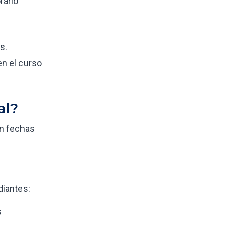
rario
s.
n el curso
al?
en fechas
diantes:
s