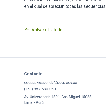
en el cual se aprecian todas las secuencias
arrow_back
Volver al listado
Contacto
eeggcc-responde@pucp.edu.pe
(+51) 987-530-050
Av. Universitaria 1801, San Miguel 15088,
Lima - Perú