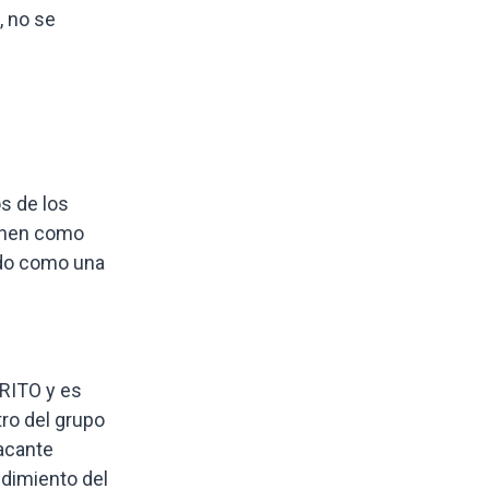
, no se
os de los
ienen como
tado como una
CRITO y es
tro del grupo
vacante
ndimiento del