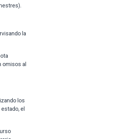
mestres).
rvisando la
uota
n omisos al
lizando los
 estado, el
curso