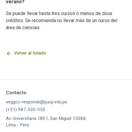
verano?
Se puede llevar hasta tres cursos o menos de doce
créditos. Se recomienda no llevar más de un curso del
área de ciencias.
arrow_back
Volver al listado
Contacto
eeggcc-responde@pucp.edu.pe
(+51) 987-530-050
Av. Universitaria 1801, San Miguel 15088,
Lima - Perú