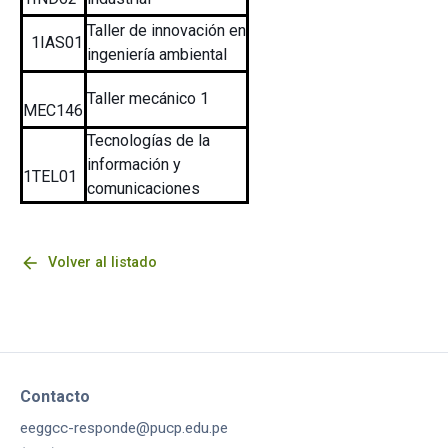
Taller de innovación en
1IAS01
ingeniería ambiental
Taller mecánico 1
MEC146
Tecnologías de la
información y
1TEL01
comunicaciones
arrow_back
Volver al listado
Contacto
eeggcc-responde@pucp.edu.pe