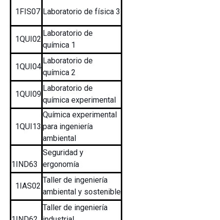
1FIS07
Laboratorio de física 3
Laboratorio de
1QUI02
química 1
Laboratorio de
1QUI04
química 2
Laboratorio de
1QUI09
química experimental
Química experimental
1QUI13
para ingeniería
ambiental
Seguridad y
1IND63
ergonomía
Taller de ingeniería
1IAS02
ambiental y sostenible
Taller de ingeniería
1IND62
industrial