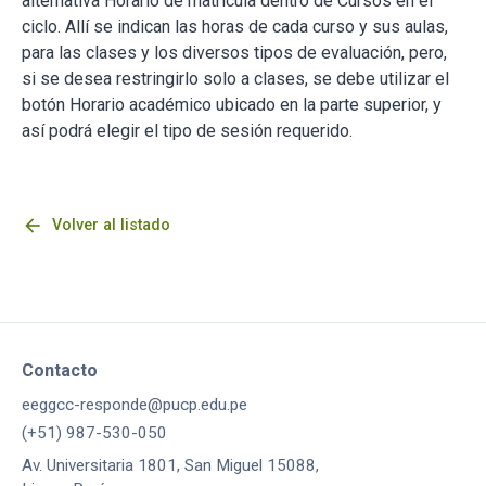
alternativa Horario de matrícula dentro de Cursos en el
ciclo. Allí se indican las horas de cada curso y sus aulas,
para las clases y los diversos tipos de evaluación, pero,
si se desea restringirlo solo a clases, se debe utilizar el
botón Horario académico ubicado en la parte superior, y
así podrá elegir el tipo de sesión requerido.
arrow_back
Volver al listado
Contacto
eeggcc-responde@pucp.edu.pe
(+51) 987-530-050
Av. Universitaria 1801, San Miguel 15088,