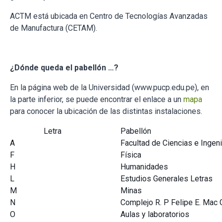
ACTM está ubicada en Centro de Tecnologías Avanzadas
de Manufactura (CETAM).
¿Dónde queda el pabellón …?
En la página web de la Universidad (www.pucp.edu.pe), en
la parte inferior, se puede encontrar el enlace a un
mapa
para conocer la ubicación de las distintas instalaciones.
Letra
Pabellón
A
Facultad de Ciencias e Ingeni
F
Física
H
Humanidades
L
Estudios Generales Letras
M
Minas
N
Complejo R. P Felipe E. Mac G
O
Aulas y laboratorios