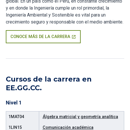
global. En un país como el Perú, en constante crecimiento
y en donde la Ingeniería cumple un rol primordial, la
Ingeniería Ambiental y Sostenible es vital para un
crecimiento seguro y responsable con el medio ambiente.
CONOCE MÁS DE LA CARRERA
open_in_new
Cursos de la carrera en
EE.GG.CC.
Nivel 1
1MAT04
Álgebra matricial y geometría analítica
1LIN15
Comunicación académica