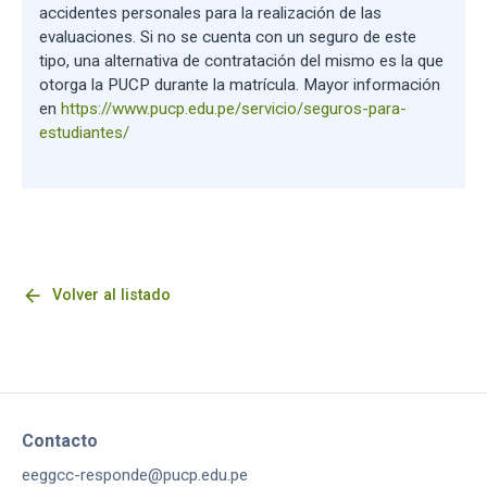
accidentes personales para la realización de las
evaluaciones. Si no se cuenta con un seguro de este
tipo, una alternativa de contratación del mismo es la que
otorga la PUCP durante la matrícula. Mayor información
en
https://www.pucp.edu.pe/servicio/seguros-para-
estudiantes/
arrow_back
Volver al listado
Contacto
eeggcc-responde@pucp.edu.pe