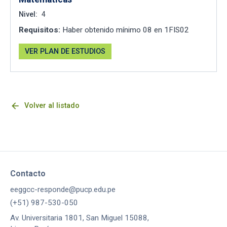
Nivel:
4
Requisitos:
Haber obtenido mínimo 08 en 1FIS02
VER PLAN DE ESTUDIOS
arrow_back
Volver al listado
Contacto
eeggcc-responde@pucp.edu.pe
(+51) 987-530-050
Av. Universitaria 1801, San Miguel 15088,