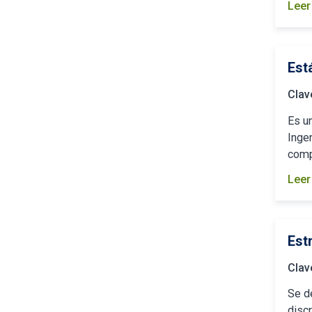
Leer
Est
Clav
Es un
Ingen
comp
Leer
Est
Clav
Se d
discr