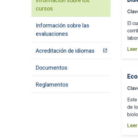
Información sobre los
cursos
Clav
El cu
Información sobre las
comb
evaluaciones
labor
Leer
Acreditación de idiomas
Documentos
Eco
Reglamentos
Clav
Este
de lo
biolo
Leer