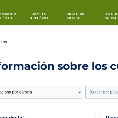
ORMACIÓN
TRÁMITES
BIENESTAR
INVESTI
DÉMICA
ACADÉMICOS
CIENCIAS
INNOVA
rsos
formación sobre los c
eño digital
Diseñ