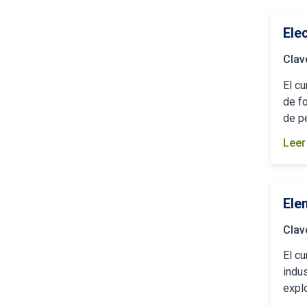
Ele
Clav
El c
de f
de p
Leer
Ele
Clav
El c
indus
explo