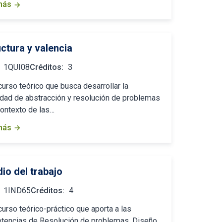
más
arrow_forward
ctura y valencia
1QUI08
Créditos:
3
curso teórico que busca desarrollar la
dad de abstracción y resolución de problemas
contexto de las…
más
arrow_forward
io del trabajo
1IND65
Créditos:
4
curso teórico-práctico que aporta a las
encias de Resolución de problemas, Diseño,