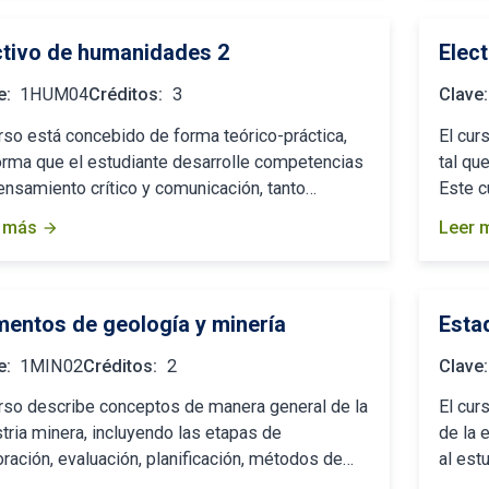
ctivo de humanidades 2
Elect
e:
1HUM04
Créditos:
3
Clave:
urso está concebido de forma teórico-práctica,
El cur
orma que el estudiante desarrolle competencias
tal qu
ensamiento crítico y comunicación, tanto…
Este c
 más
Leer 
arrow_forward
mentos de geología y minería
Esta
e:
1MIN02
Créditos:
2
Clave:
urso describe conceptos de manera general de la
El cur
tria minera, incluyendo las etapas de
de la e
ración, evaluación, planificación, métodos de…
al est