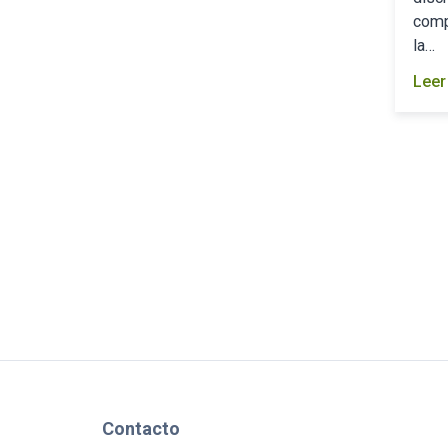
comp
la…
Leer
Contacto