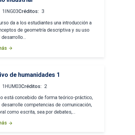
1ING03
Créditos:
3
urso da a los estudiantes una introducción a
nceptos de geometría descriptiva y su uso
l desarrollo…
más
arrow_forward
tivo de humanidades 1
1HUM03
Créditos:
2
so está concebido de forma teórico-práctico,
e desarrolle competencias de comunicación,
oral como escrita, sea por debates,…
más
arrow_forward