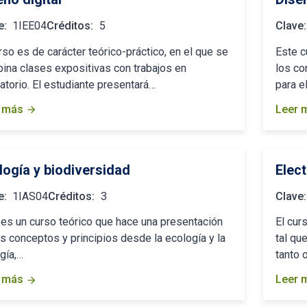
e:
1IEE04
Créditos:
5
Clave:
rso es de carácter teórico-práctico, en el que se
Este c
ina clases expositivas con trabajos en
los co
atorio. El estudiante presentará…
para e
 más
Leer 
arrow_forward
logía y biodiversidad
Elec
e:
1IAS04
Créditos:
3
Clave:
 es un curso teórico que hace una presentación
El cur
s conceptos y principios desde la ecología y la
tal qu
gía,…
tanto 
 más
Leer 
arrow_forward