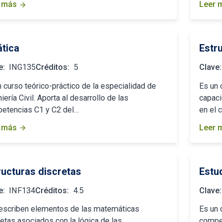
 más
Leer 
arrow_forward
ática
Estru
e:
ING135
Créditos:
5
Clave:
 curso teórico-práctico de la especialidad de
Es un 
iería Civil. Aporta al desarrollo de las
capaci
etencias C1 y C2 del…
en el 
 más
Leer 
arrow_forward
ructuras discretas
Estud
e:
INF134
Créditos:
4.5
Clave:
escriben elementos de las matemáticas
Es un 
etas asociados con la lógica de las
compet