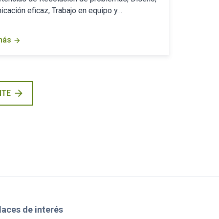
cación eficaz, Trabajo en equipo y…
más
arrow_forward
arrow_forward
NTE
laces de interés