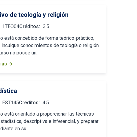
ivo de teología y religión
1TEO04
Créditos:
3.5
so está concebido de forma teórico-práctico,
e inculque conocimientos de teología o religión.
urso no posee un…
más
arrow_forward
dística
EST145
Créditos:
4.5
so está orientado a proporcionar las técnicas
stadística, descriptiva e inferencial, y preparar
udiante en su…