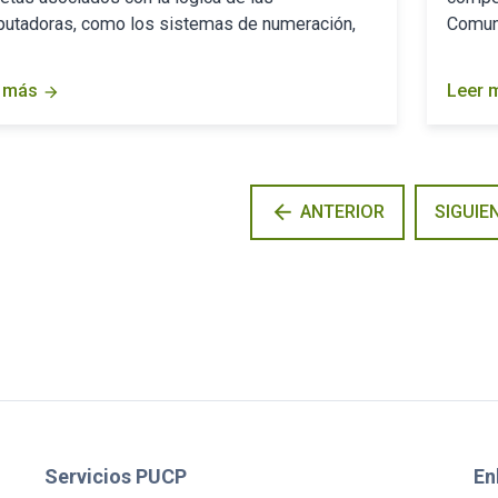
utadoras, como los sistemas de numeración,
Comuni
 más
Leer 
arrow_forward
arrow_back
ANTERIOR
SIGUIE
Servicios PUCP
En