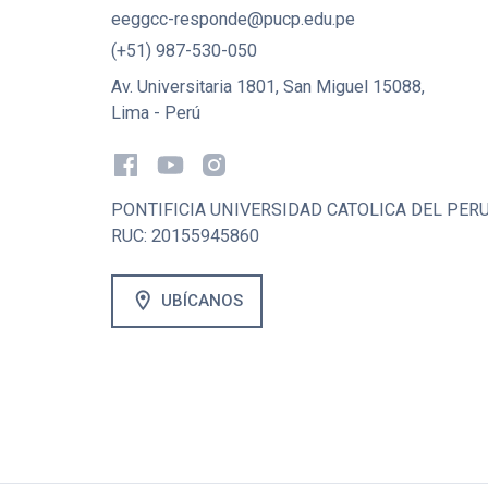
eeggcc-responde@pucp.edu.pe
(+51) 987-530-050
Av. Universitaria 1801, San Miguel 15088,
Lima - Perú
PONTIFICIA UNIVERSIDAD CATOLICA DEL PER
RUC: 20155945860
location_on
UBÍCANOS