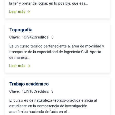
la fe” y pretende lograr, en lo posible, que esa…
Leer más
arrow_forward
Topografía
Clave:
1CIV42
Créditos:
3
Es un curso teórico perteneciente al área de movilidad y
transporte de la especialidad de Ingeniería Civil. Aporta
de manera…
Leer más
arrow_forward
Trabajo académico
Clave:
1LIN16
Créditos:
3
El curso es de naturaleza teórico-práctica e inicia al
estudiante en la competencia de investigación
académica haciendo énfasis en el…