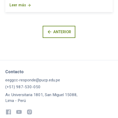
Leer más
arrow_forward
arrow_back
ANTERIOR
Contacto
eeggcc-responde@pucp.edu.pe
(+51) 987-530-050
Av. Universitaria 1801, San Miguel 15088,
Lima - Perú