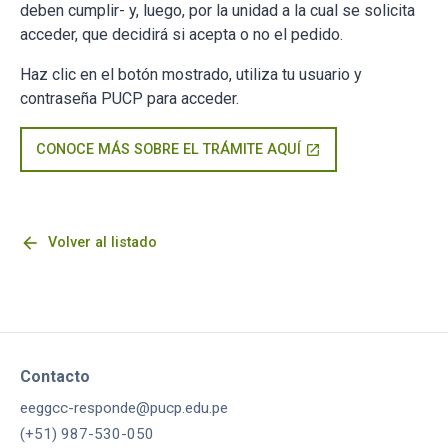
deben cumplir- y, luego, por la unidad a la cual se solicita
acceder, que decidirá si acepta o no el pedido.
Haz clic en el botón mostrado, utiliza tu usuario y
contraseña PUCP para acceder.
CONOCE MÁS SOBRE EL TRÁMITE AQUÍ
open_in_new
arrow_back
Volver al listado
Contacto
eeggcc-responde@pucp.edu.pe
(+51) 987-530-050