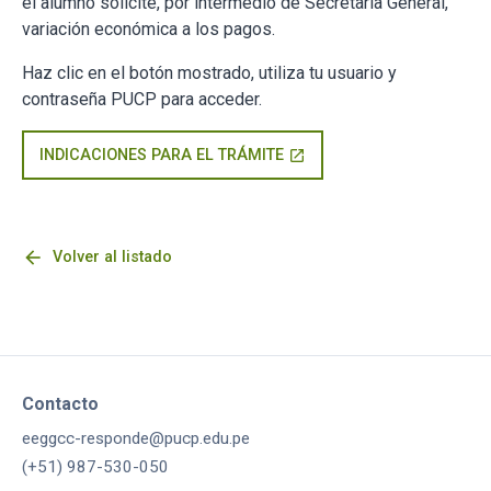
el alumno solicite, por intermedio de Secretaría General,
variación económica a los pagos.
Haz clic en el botón mostrado, utiliza tu usuario y
contraseña PUCP para acceder.
INDICACIONES PARA EL TRÁMITE
open_in_new
arrow_back
Volver al listado
Contacto
eeggcc-responde@pucp.edu.pe
(+51) 987-530-050