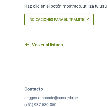
Haz clic en el botón mostrado, utiliza tu u
INDICACIONES PARA EL TRÁMITE
open_in_new
arrow_back
Volver al listado
Contacto
eeggcc-responde@pucp.edu.pe
(+51) 987-530-050