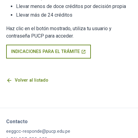
Llevar menos de doce créditos por decisión propia
Llevar más de 24 créditos
Haz clic en el botón mostrado, utiliza tu usuario y
contraseña PUCP para acceder.
INDICACIONES PARA EL TRÁMITE
open_in_new
arrow_back
Volver al listado
Contacto
eeggcc-responde@pucp.edu.pe