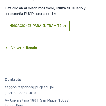
Haz clic en el botón mostrado, utiliza tu usuario y
contraseña PUCP para acceder.
INDICACIONES PARA EL TRÁMITE
open_in_new
arrow_back
Volver al listado
Contacto
eeggcc-responde@pucp.edu.pe
(+51) 987-530-050
Av. Universitaria 1801, San Miguel 15088,
Lima - Perú