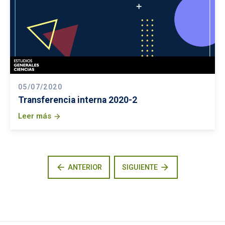
05/07/2020
Transferencia interna 2020-2
Leer más
arrow_forward
arrow_back
arrow_forward
ANTERIOR
SIGUIENTE