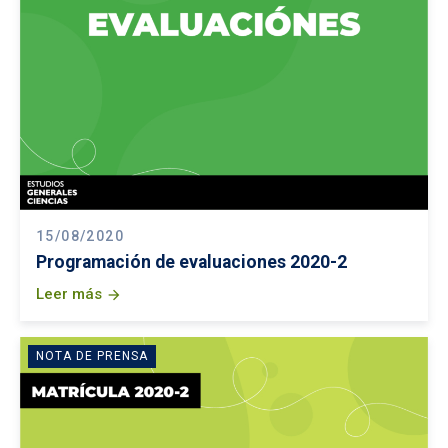
15/08/2020
Programación de evaluaciones 2020-2
Leer más
arrow_forward
NOTA DE PRENSA