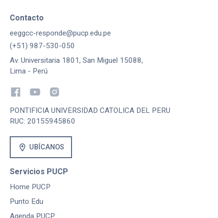
Contacto
eeggcc-responde@pucp.edu.pe
(+51) 987-530-050
Av. Universitaria 1801, San Miguel 15088,
Lima - Perú
PONTIFICIA UNIVERSIDAD CATOLICA DEL PERU
RUC: 20155945860
location_on
UBÍCANOS
Servicios PUCP
Home PUCP
Punto Edu
Agenda PUCP