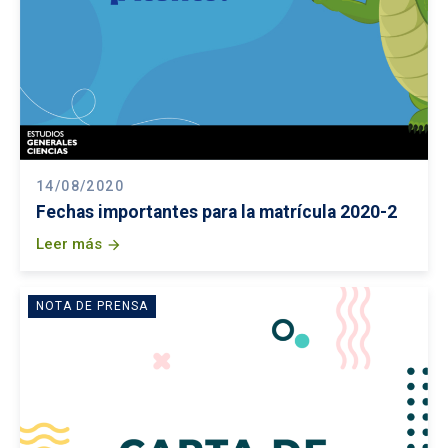
14/08/2020
Fechas importantes para la matrícula 2020-2
Leer más
arrow_forward
NOTA DE PRENSA