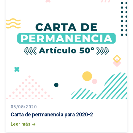
05/08/2020
Carta de permanencia para 2020-2
Leer más
arrow_forward