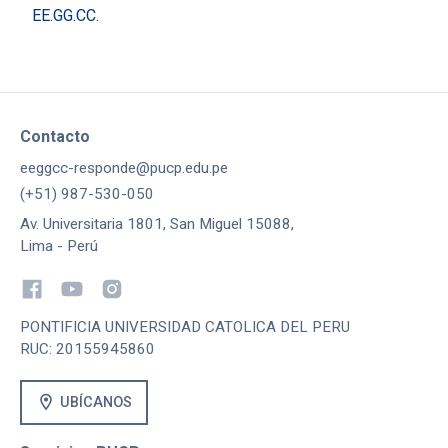
EE.GG.CC.
Contacto
eeggcc-responde@pucp.edu.pe
(+51) 987-530-050
Av. Universitaria 1801, San Miguel 15088,
Lima - Perú
PONTIFICIA UNIVERSIDAD CATOLICA DEL PERU
RUC: 20155945860
location_on
UBÍCANOS