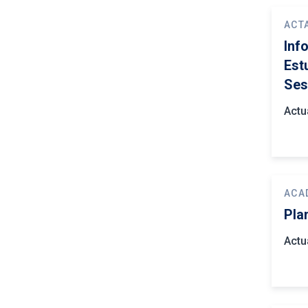
ACT
Inf
Est
Ses
Actu
ACA
Pla
Actu