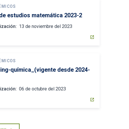
ÉMICOS
 de estudios matemática 2023-2
ización:
13 de noviembre del 2023
open_in_new
ÉMICOS
-ing-química_(vigente desde 2024-
ización:
06 de octubre del 2023
open_in_new