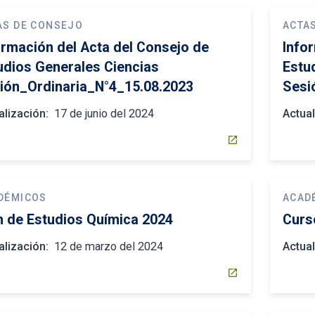
AS DE CONSEJO
ACTA
ormación del Acta del Consejo de
Info
udios Generales Ciencias
Estu
ión_Ordinaria_N°4_15.08.2023
Sesi
alización:
17 de junio del 2024
Actual
open_in_new
DÉMICOS
ACAD
n de Estudios Química 2024
Curs
alización:
12 de marzo del 2024
Actual
open_in_new