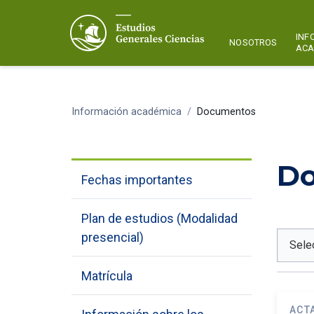
INF
NOSOTROS
ACA
Información académica
/
Documentos
D
Fechas importantes
Plan de estudios (Modalidad
presencial)
Matrícula
ACT