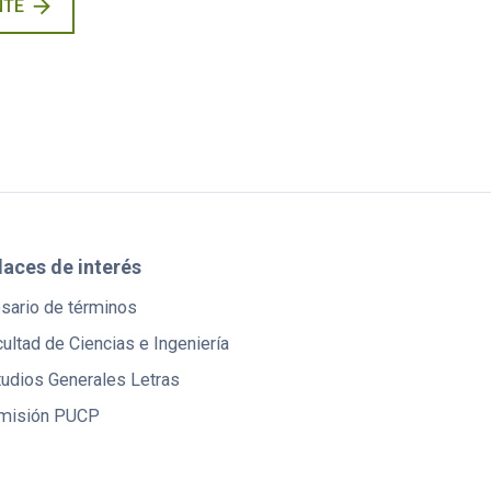
arrow_forward
NTE
laces de interés
osario de términos
ultad de Ciencias e Ingeniería
tudios Generales Letras
misión PUCP