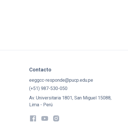
Contacto
eeggcc-responde@pucp.edu.pe
(+51) 987-530-050
Av. Universitaria 1801, San Miguel 15088,
Lima - Perú