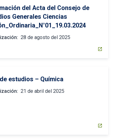
rmación del Acta del Consejo de
dios Generales Ciencias
ón_Ordinaria_N°01_19.03.2024
ización:
28 de agosto del 2025
open_in_new
 de estudios – Química
ización:
21 de abril del 2025
open_in_new