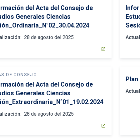
ormación del Acta del Consejo de
Info
udios Generales Ciencias
Estu
ión_Ordinaria_N°02_30.04.2024
Sesi
alización:
28 de agosto del 2025
Actual
open_in_new
AS DE CONSEJO
Plan
ormación del Acta del Consejo de
Actual
udios Generales Ciencias
ión_Extraordinaria_N°01_19.02.2024
alización:
28 de agosto del 2025
open_in_new