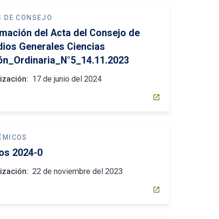
S DE CONSEJO
rmación del Acta del Consejo de
dios Generales Ciencias
ón_Ordinaria_N°5_14.11.2023
ización:
17 de junio del 2024
open_in_new
ÉMICOS
os 2024-0
ización:
22 de noviembre del 2023
open_in_new