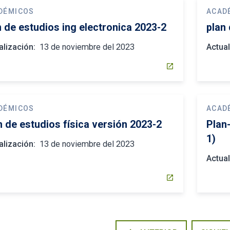
DÉMICOS
ACAD
n de estudios ing electronica 2023-2
plan
alización:
13 de noviembre del 2023
Actual
open_in_new
DÉMICOS
ACAD
n de estudios física versión 2023-2
Plan
1)
alización:
13 de noviembre del 2023
Actual
open_in_new