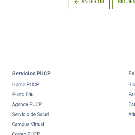
arrow_back
ANTERIOR
SIGUIE
Servicios PUCP
En
Home PUCP
Gl
Punto Edu
Fac
Agenda PUCP
Es
Servicio de Salud
Ad
Campus Virtual
Correo PUCP