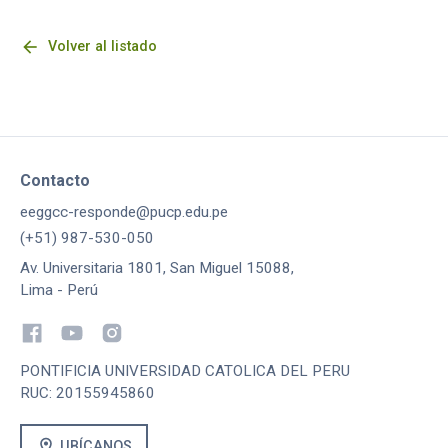
arrow_back
Volver al listado
Contacto
eeggcc-responde@pucp.edu.pe
(+51) 987-530-050
Av. Universitaria 1801, San Miguel 15088,
Lima - Perú
PONTIFICIA UNIVERSIDAD CATOLICA DEL PERU
RUC: 20155945860
location_on
UBÍCANOS