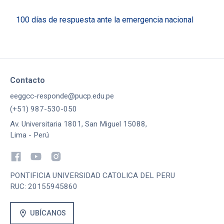
100 días de respuesta ante la emergencia nacional
Contacto
eeggcc-responde@pucp.edu.pe
(+51) 987-530-050
Av. Universitaria 1801, San Miguel 15088,
Lima - Perú
PONTIFICIA UNIVERSIDAD CATOLICA DEL PERU
RUC: 20155945860
location_on
UBÍCANOS