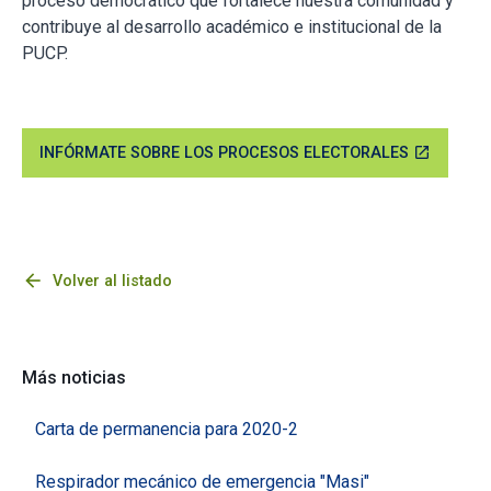
proceso democrático que fortalece nuestra comunidad y
contribuye al desarrollo académico e institucional de la
PUCP.
INFÓRMATE SOBRE LOS PROCESOS ELECTORALES
open_in_new
arrow_back
Volver al listado
Más noticias
Carta de permanencia para 2020-2
Respirador mecánico de emergencia "Masi"