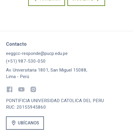
Contacto
eeggcc-responde@pucp.edu.pe
(+51) 987-530-050
Av. Universitaria 1801, San Miguel 15088,
Lima - Perú
PONTIFICIA UNIVERSIDAD CATOLICA DEL PERU
RUC: 20155945860
location_on
UBÍCANOS