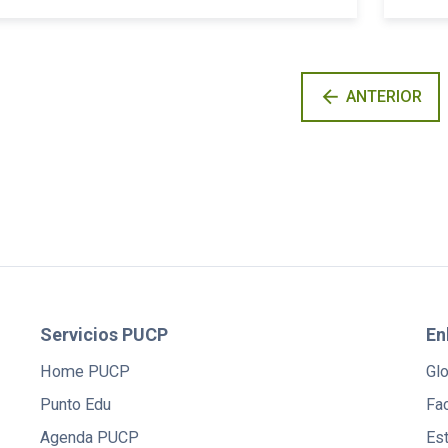
arrow_back
ANTERIOR
Servicios PUCP
En
Home PUCP
Gl
Punto Edu
Fac
Agenda PUCP
Es