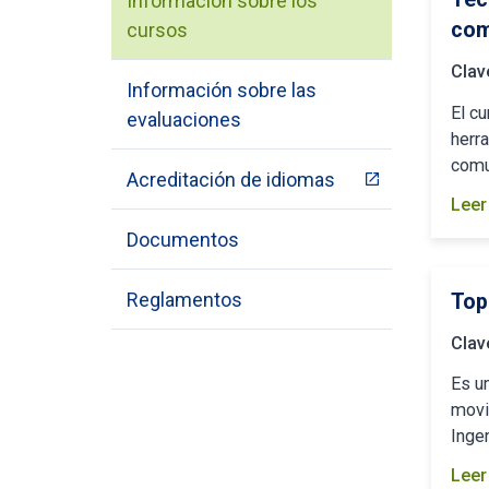
Información sobre los
com
cursos
Clav
Información sobre las
El cu
evaluaciones
herr
comu
Acreditación de idiomas
Leer
Documentos
Reglamentos
Top
Clav
Es un
movi
Ingen
Leer