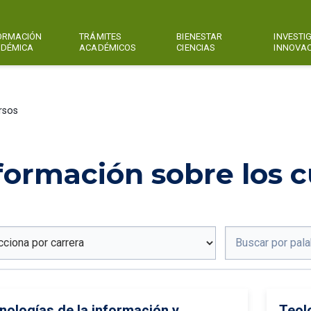
ORMACIÓN
TRÁMITES
BIENESTAR
INVESTI
DÉMICA
ACADÉMICOS
CIENCIAS
INNOVA
rsos
formación sobre los c
nologías de la información y
Teol