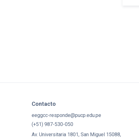
Contacto
eeggcc-responde@pucp.edu.pe
(+51) 987-530-050
Av. Universitaria 1801, San Miguel 15088,