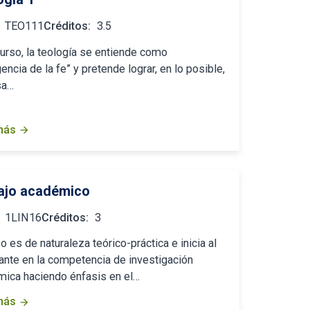
TEO111
Créditos:
3.5
curso, la teología se entiende como
gencia de la fe” y pretende lograr, en lo posible,
sa…
más
arrow_forward
ajo académico
1LIN16
Créditos:
3
so es de naturaleza teórico-práctica e inicia al
ante en la competencia de investigación
ica haciendo énfasis en el…
más
arrow_forward