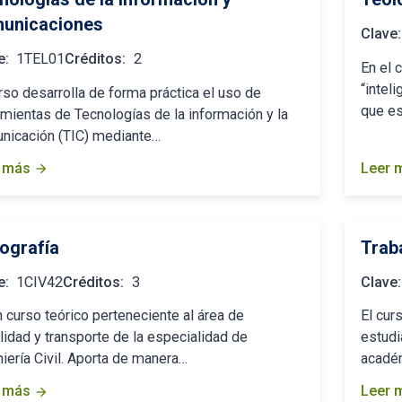
unicaciones
Clave:
e:
1TEL01
Créditos:
2
En el 
“inteli
rso desarrolla de forma práctica el uso de
que e
amientas de Tecnologías de la información y la
nicación (TIC) mediante…
 más
Leer 
arrow_forward
ografía
Trab
e:
1CIV42
Créditos:
3
Clave:
 curso teórico perteneciente al área de
El cur
lidad y transporte de la especialidad de
estudi
iería Civil. Aporta de manera…
académ
 más
Leer 
arrow_forward